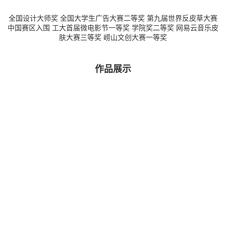
全国设计⼤师奖 全国⼤学⽣⼴告⼤赛⼆等奖 第九届世界反⽪草⼤赛
中国赛区⼊围 ⼯⼤⾸届微电影节⼀等奖 学院奖⼆等奖 ⽹易云⾳乐⽪
肤⼤赛三等奖 崂⼭⽂创⼤赛⼀等奖
作品展示