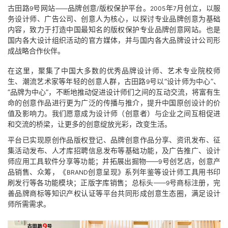
古田路
号网站
品牌创意
版权保护平台。
年
月创立，以服
9
——
/
2005
7
务设计师、广告公司、创意人为核心，以探讨专业品牌创意为基础
内容，致力于打造中国最知名的版权保护专业品牌创意网站。也是
国内各大设计组织活动的官方媒体，并与国内各大品牌设计公司形
成战略合作伙伴。
在这里，聚集了中国大多数的优秀品牌设计师、艺术专业院校师
生、潮流艺术家等年轻的创意人群，古田路
号以“设计师为中心”、
9
“品牌为中心”，不断地推动促进设计师们之间的互动交流，将富有生
命的创意作品进行更为广泛的传播与推介，提升中国原创设计的价
值及影响力。我们愿意成为设计师（创意者）与企业之间互相促进
和交流的桥梁，让更多的创意绽放光彩，改变生活。
平台已实现原创作品版权登记、品牌创意作品分享、资讯发布、征
集活动发布、人才库招聘信息发布等基础功能，及广告推广、设计
师应用工具软件分享等功能；并拓展出掘物
号创艺店，创意产
——9
品销售、众筹，《
创意呈现》系列年鉴等设计师工具用书印
BRAND
刷发行等各功能模块；正版字库销售；总标头
号商标注册，完
——9
善品牌商标等知识产权认证等平台共同形成创意生态圈，满足设计
师所需需求。