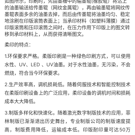
如图所示，印刷时，先由墨槽中的输墨辊(橡胶辊）将沾上
的油墨输送给传墨辊（网纹金属辊），再由输墨辊将网纹传
墨辊表面多余的油墨去掉，而后由传墨辊将油墨均匀、稳定
地涂刷在印版滚筒表面上；当承印材料（如塑料薄膜）通过
印版滚筒和压印滚筒之间时，在压力作用下印版上的图文转
移到承印材料上，从而获得清晰图文。
柔印的特点：
1.环保要求严格。柔版印刷是一种绿色印刷方式，可以使用
水性、UV、LED 、UV油墨。对于水性油墨，无污染，不会
燃烧，符合当今环保要求。
2.生产效率高，调机损耗低。随着伺服技术和智能控制技术
在柔版印刷设备上的广泛应用，柔印设备的调机时间和损耗
成本大大降低。
3.制版多样化和快速化。随着激光数字制版技术的应用，菲
林制版已渐渐退出历史舞台，专业制版公司的制版速度提
高，制版费用降低，运输成本低。印版耐印量可达50万